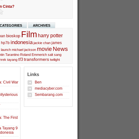
n Cinta?
CATEGORIES
ARCHIVES
Film
harry potter
bioskop
man
indonesia
hp7b
james
jackie chan
movie
News
launch
michael jackson
tin Tarantino
Roland Emmerich
salt
sang
transformers
tf3
hrek
tayang
twilight
Links
: Civil War
Ben
mediacyber.com
Mysterious
Sembarang.com
r
: The First
a Tayang 9
ndonesia