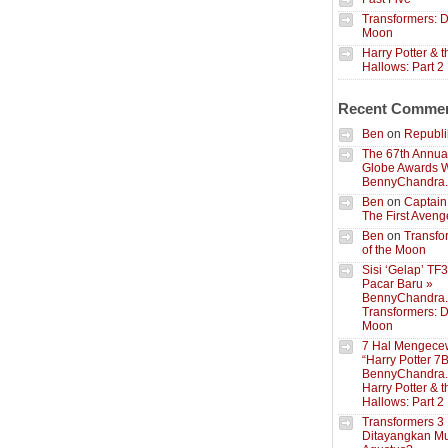
Transformers: D
Moon
Harry Potter & 
Hallows: Part 2
Recent Comme
Ben
on
Republik
The 67th Annua
Globe Awards W
BennyChandra
Ben
on
Captain
The First Aveng
Ben
on
Transfo
of the Moon
Sisi ‘Gelap’ TF
Pacar Baru »
BennyChandra
Transformers: D
Moon
7 Hal Mengece
“Harry Potter 7B
BennyChandra
Harry Potter & 
Hallows: Part 2
Transformers 3
Ditayangkan Mu