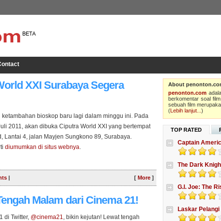
ontact
World XXI Surabaya Segera
About penonton.c
penonton.com
adala
berkomentar soal film
sebuah film merupakan
(
Lebih lanjut...
)
 ketambahan bioskop baru lagi dalam minggu ini. Pada
Juli 2011, akan dibuka Ciputra World XXI yang bertempat
TOP RATED
d, Lantai 4, jalan Mayjen Sungkono 89, Surabaya.
Captain Americ
ti
diumumkan di situs webnya
.
The Dark Knigh
ts
|
[
More
]
G.I. Joe: The R
Tengah Malam dari Cinema 21!
Laskar Pelangi
di Twitter,
@cinema21
, bikin kejutan! Lewat tengah