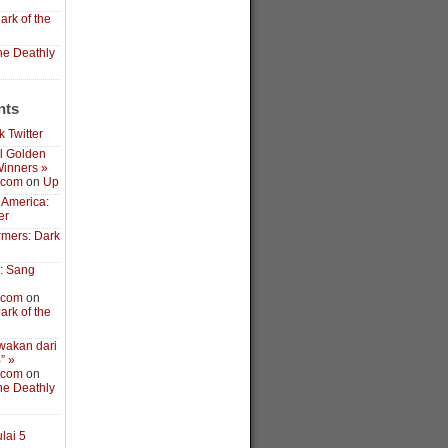
ark of the
the Deathly
nts
 Twitter
l Golden
inners »
.com
on
Up
 America:
er
rmers: Dark
3: Sang
.com
on
ark of the
wakan dari
” »
.com
on
the Deathly
lai 5