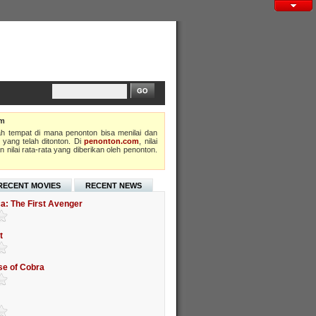
om
h tempat di mana penonton bisa menilai dan
 yang telah ditonton. Di
penonton.com
, nilai
 nilai rata-rata yang diberikan oleh penonton.
RECENT MOVIES
RECENT NEWS
a: The First Avenger
t
ise of Cobra