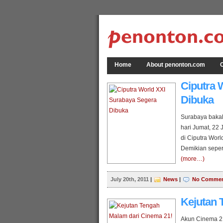
Home
About penonton.com
C
Ciputra 
Dibuka
Surabaya bakal
hari Jumat, 22 
di Ciputra Worl
Demikian seper
(more…)
July 20th, 2011
|
News
|
No Commen
Kejutan 
Akun Cinema 21 