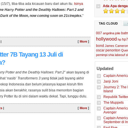
15/7), tiba-tiba ada kicauan baru dari akun itu.
Isinya
Ada Apa denga
e Harry Potter and the Deathly Hallows: Part 2 and
Dark of the Moon, now coming soon on 21cineplex.
”
TAG CLOUD
007
bat
angelina jolie
hollywood
hp7
hp
|
[
More
]
bond
James Cameron
oscar
penonton
Quen
ter 7B Tayang 13 Juli di
pemimpi
shia labeouf
s
a?
Updated
rry Potter and the Deathly Hallows: Part 2
” akan tayang di
Captain America
hat ‘nasib’
Transformers 3
yang tidak jadi tayang akhir
Janji Joni
ioskop Indonesia dan belum jelasnya kapan kisruh film
Journey 2: The 
sia akan berakhir, rasanya sulit bisa menonton bagian
Island
rry Potter itu di sini dalam waktu dekat. Tapi, tunggu dulu.
Republik Twitte
us
IMDd
berkata lain
!
The Muppets
ts
|
[
More
]
Captain America
Avenger
Captain Americ
September di I
Fast Five