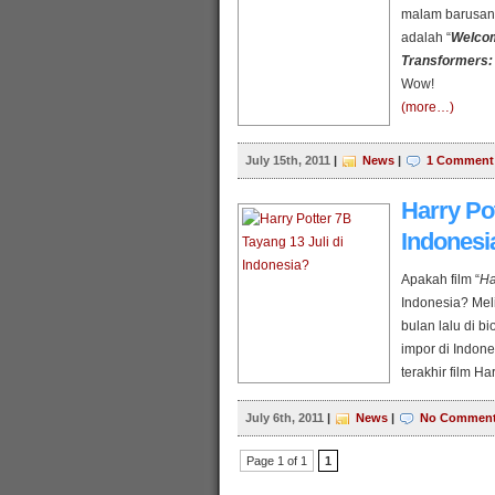
malam barusan (
adalah “
Welcom
Transformers: 
Wow!
(more…)
July 15th, 2011
|
News
|
1 Comment
Harry Pot
Indonesi
Apakah film “
Ha
Indonesia? Meli
bulan lalu di b
impor di Indone
terakhir film Ha
Informasi di sit
July 6th, 2011
|
News
|
(more…)
No Commen
Page 1 of 1
1